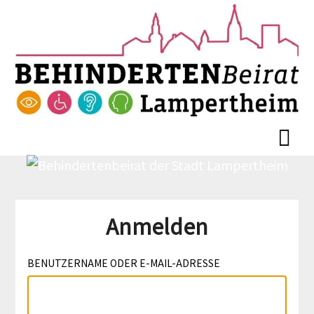
Skip
Skip
to
to
content
content
Anmelden
BENUTZERNAME ODER E-MAIL-ADRESSE