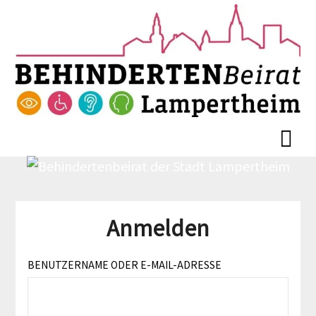
Skip
Skip
to
to
content
content
Anmelden
BENUTZERNAME ODER E-MAIL-ADRESSE