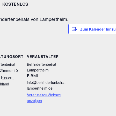
T
KOSTENLOS
ndertenbeirats von Lampertheim.
Zum Kalender hinz
LTUNGSORT
VERANSTALTER
tenbeirat
Behindertenbeirat
Lampertheim
 Zimmer 101
E-Mail
Hessen
info@behindertenbeirat-
hland
lampertheim.de
Veranstalter-Website
anzeigen