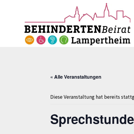
Skip
Skip
to
to
content
content
« Alle Veranstaltungen
Diese Veranstaltung hat bereits statt
Sprechstunde