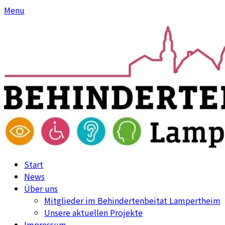
Skip
Skip
Menu
to
to
content
content
Start
News
Über uns
Mitglieder im Behindertenbeitat Lampertheim
Unsere aktuellen Projekte
Impressum