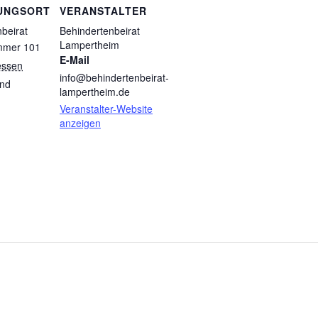
UNGSORT
VERANSTALTER
beirat
Behindertenbeirat
Lampertheim
mmer 101
E-Mail
ssen
info@behindertenbeirat-
and
lampertheim.de
Veranstalter-Website
anzeigen