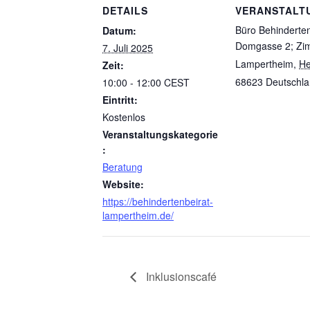
DETAILS
VERANSTALT
Büro Behinderten
Datum:
Domgasse 2; Zi
7. Juli 2025
Lampertheim
,
He
Zeit:
68623
Deutschl
10:00 - 12:00
CEST
Eintritt:
Kostenlos
Veranstaltungskategorie
:
Beratung
Website:
https://behindertenbeirat-
lampertheim.de/
Inklusionscafé