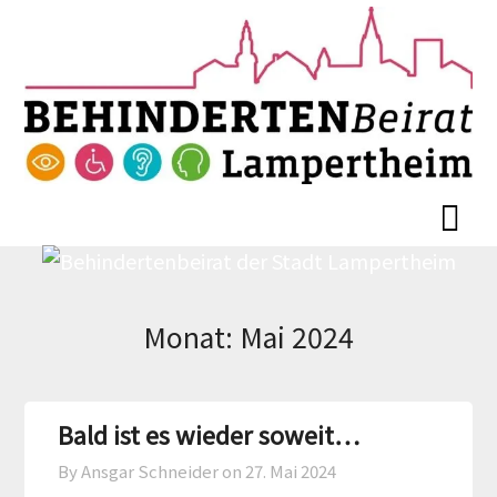
Skip
Skip
to
to
content
content
Monat:
Mai 2024
Bald ist es wieder soweit…
By Ansgar Schneider on
27. Mai 2024