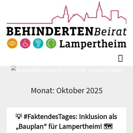
Skip
Skip
to
to
content
content
Monat:
Oktober 2025
💡 #FaktendesTages: Inklusion als
„Bauplan“ für Lampertheim! 🗺️