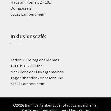
Haus am Römer, Zi. 101
Domgasse 2
68623 Lampertheim
Inklusionscafé:
Jeden 1. Freitag des Monats
15.00 bis 17.00 Uhr
Notkirche der Lukasgemeinde
gegenüber der Zehntscheune
68623 Lampertheim
©2026 Behindertenbeirat der Stadt Lampertheim
|
WordPress Theme by
SuperbThemes.com