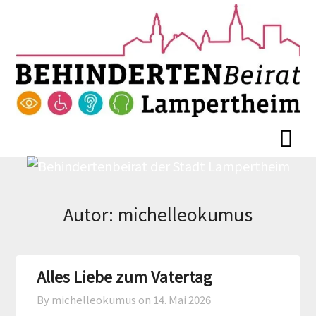
Skip
Skip
to
to
content
content
Autor:
michelleokumus
Alles Liebe zum Vatertag
By michelleokumus on
14. Mai 2026