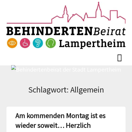
Skip
Skip
to
to
content
content
Schlagwort:
Allgemein
Am kommenden Montag ist es
wieder soweit… Herzlich