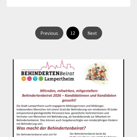
12
Previous
Next