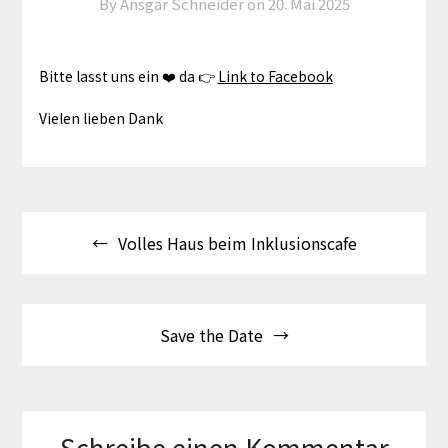
By Ansgar Schneider on
20. Mai 2025
Bitte lasst uns ein ❤️ da 👉
Link to Facebook
Vielen lieben Dank
Beitragsnavigation
Volles Haus beim Inklusionscafe
Save the Date
Schreibe einen Kommentar