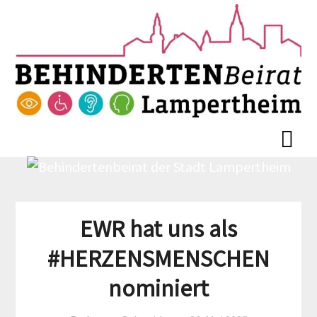
Skip
Skip
to
to
content
content
EWR hat uns als
#HERZENSMENSCHEN
nominiert