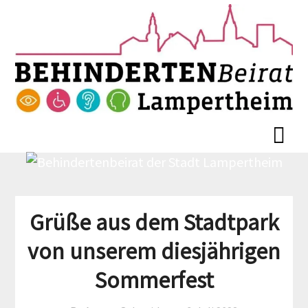
Skip
Skip
to
to
content
content
Grüße aus dem Stadtpark
von unserem diesjährigen
Sommerfest