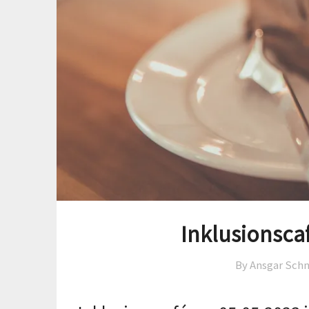
Inklusionsca
By Ansgar Schn