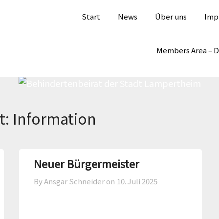
Start
News
Über uns
Imp
Members Area – 
t:
Information
Neuer Bürgermeister
By Ansgar Schneider on
10. Juli 2025