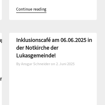
Continue reading
ng Sommerfest„Inklusion
Inklusionscafé am 06.06.2025 in
der Notkirche der
Lukasgemeinde!
By Ansgar Schneider on
2. Juni 2025
ni