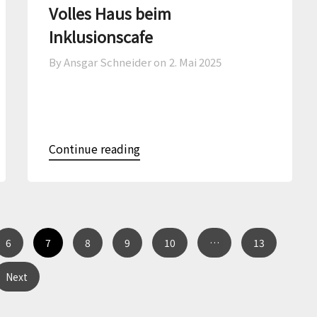
Volles Haus beim
Inklusionscafe
By Ansgar Schneider on
2. Mai 2025
Continue reading
7
6
8
9
10
…
13
Next