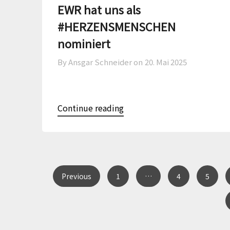
EWR hat uns als
#HERZENSMENSCHEN
nominiert
By Ansgar Schneider on
20. Mai 2025
Continue reading
Previous
1
…
4
5