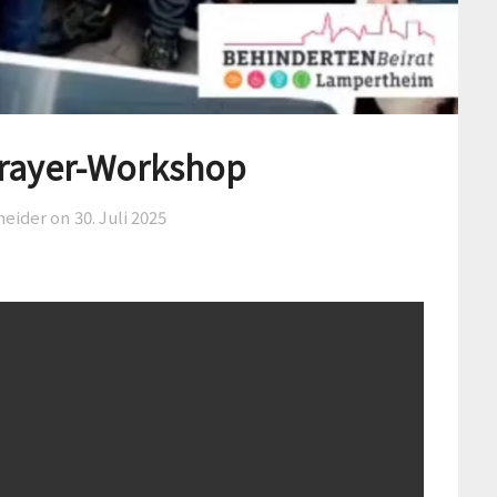
prayer-Workshop
neider on
30. Juli 2025