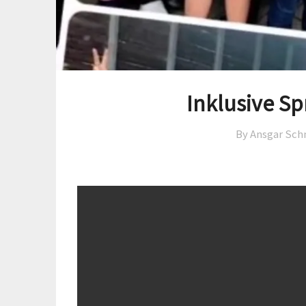
Inklusive S
By Ansgar Sch